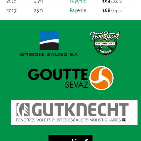
2016
25m
Payerne
164
/46pts
2013
25m
Payerne
168
/47pts