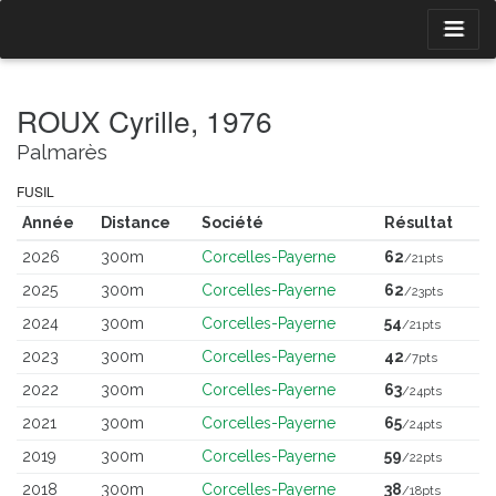
ROUX Cyrille, 1976
Palmarès
FUSIL
Année
Distance
Société
Résultat
2026
300m
Corcelles-Payerne
62
/21pts
2025
300m
Corcelles-Payerne
62
/23pts
2024
300m
Corcelles-Payerne
54
/21pts
2023
300m
Corcelles-Payerne
42
/7pts
2022
300m
Corcelles-Payerne
63
/24pts
2021
300m
Corcelles-Payerne
65
/24pts
2019
300m
Corcelles-Payerne
59
/22pts
2018
300m
Corcelles-Payerne
38
/18pts