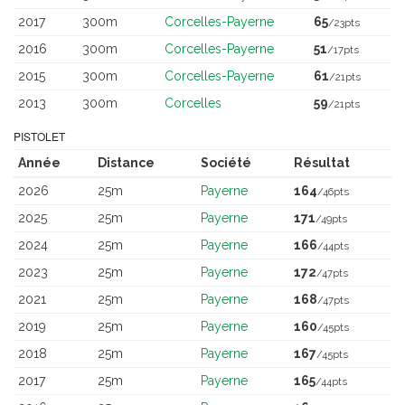
2017
300m
Corcelles-Payerne
65
/23pts
2016
300m
Corcelles-Payerne
51
/17pts
2015
300m
Corcelles-Payerne
61
/21pts
2013
300m
Corcelles
59
/21pts
PISTOLET
Année
Distance
Société
Résultat
2026
25m
Payerne
164
/46pts
2025
25m
Payerne
171
/49pts
2024
25m
Payerne
166
/44pts
2023
25m
Payerne
172
/47pts
2021
25m
Payerne
168
/47pts
2019
25m
Payerne
160
/45pts
2018
25m
Payerne
167
/45pts
2017
25m
Payerne
165
/44pts