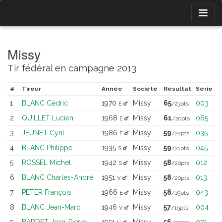
Missy
Tir fédéral en campagne 2013
#
Tireur
Année
Société
Résultat
Série
1
BLANC Cédric
1970
Missy
65
003
E
/23pts
2
QUILLET Lucien
1968
Missy
61
065
E
/20pts
3
JEUNET Cyril
1986
Missy
59
035
E
/22pts
4
BLANC Philippe
1935
Missy
59
045
S
/21pts
5
ROSSEL Michel
1942
Missy
58
012
S
/20pts
6
BLANC Charles-André
1951
Missy
58
013
V
/20pts
7
PETER François
1966
Missy
58
043
E
/19pts
8
BLANC Jean-Marc
1946
Missy
57
004
V
/15pts
9
BARDET Jean-Pierre
1951
Missy
56
074