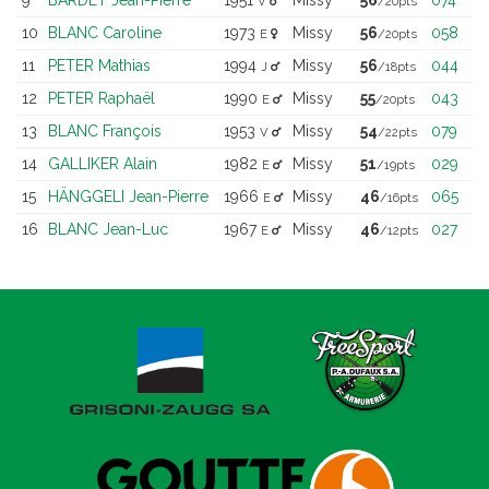
V
/20pts
10
BLANC Caroline
1973
Missy
56
058
E
/20pts
11
PETER Mathias
1994
Missy
56
044
J
/18pts
12
PETER Raphaël
1990
Missy
55
043
E
/20pts
13
BLANC François
1953
Missy
54
079
V
/22pts
14
GALLIKER Alain
1982
Missy
51
029
E
/19pts
15
HÄNGGELI Jean-Pierre
1966
Missy
46
065
E
/16pts
16
BLANC Jean-Luc
1967
Missy
46
027
E
/12pts