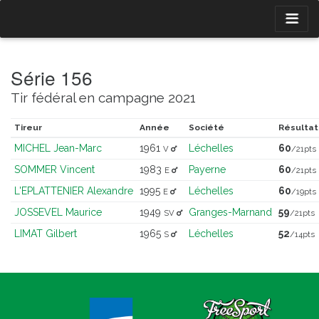
Série 156
Tir fédéral en campagne 2021
Tireur
Année
Société
Résultat
MICHEL Jean-Marc
1961
Léchelles
60
V
/21pts
SOMMER Vincent
1983
Payerne
60
E
/21pts
L'EPLATTENIER Alexandre
1995
Léchelles
60
E
/19pts
JOSSEVEL Maurice
1949
Granges-Marnand
59
SV
/21pts
LIMAT Gilbert
1965
Léchelles
52
S
/14pts