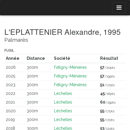
L'EPLATTENIER Alexandre, 1995
Palmarès
FUSIL
Année
Distance
Société
Résultat
2026
300m
Fétigny-Ménières
57
/20pts
2025
300m
Fétigny-Ménières
57
/19pts
2023
300m
Fétigny-Ménières
51
/17pts
2022
300m
Léchelles
45
/16pts
2021
300m
Léchelles
60
/19pts
2020
300m
Léchelles
55
/17pts
2019
300m
Léchelles
55
/17pts
2018
300m
Léchelles
53
/12pts