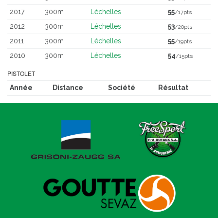
2017
300m
Léchelles
55
/17pts
2012
300m
Léchelles
53
/20pts
2011
300m
Léchelles
55
/19pts
2010
300m
Léchelles
54
/15pts
PISTOLET
Année
Distance
Société
Résultat