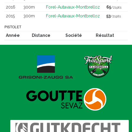
2016
300m
Forel-Autavaux-Montbrelloz
65
/21pts
2015
300m
Forel-Autavaux-Montbrelloz
53
/21pts
PISTOLET
Année
Distance
Société
Résultat