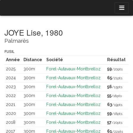
JOYE Lise, 1980
Palmarès
FUSIL
Année
Distance
Société
Résultat
2025
300m
Forel-Autavaux-Montbrelloz
59
/20pts
2024
300m
Forel-Autavaux-Montbrelloz
65
/21pts
2023
300m
Forel-Autavaux-Montbrelloz
56
/15pts
2022
300m
Forel-Autavaux-Montbrelloz
55
/18pts
2021
300m
Forel-Autavaux-Montbrelloz
63
/19pts
2020
300m
Forel-Autavaux-Montbrelloz
59
/18pts
2018
300m
Forel-Autavaux-Montbrelloz
57
/20pts
2017
300m
Forel-Autavaux-Montbrelloz
61
/22pts