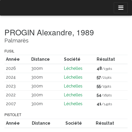
PROGIN Alexandre, 1989
Palmarès
FUSIL
Année
Distance
Société
Résultat
2026
300m
Léchelles
48
/13pts
2024
300m
Léchelles
57
/21pts
2023
300m
Léchelles
55
/19pts
2022
300m
Léchelles
54
/16pts
2007
300m
Léchelles
41
/14pts
PISTOLET
Année
Distance
Société
Résultat