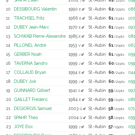
J
/22pts
10
DESSIBOURG Valentin
1990
St.-Aubin
62
08
E
/20pts
11
TRACHSEL Fritz
1966
St.-Aubin
61
10
E
/21pts
12
DUBEY Jean-Marc
1970
St.-Aubin
61
09
E
/21pts
13
SCHWAB Pierre-Alexandre
1985
St.-Aubin
61
08
E
/21pts
14
PILLONEL André
1953
St.-Aubin
61
06
V
/20pts
15
GERBER Noah
1999
St.-Aubin
61
05
J
/19pts
16
TAVERNA Sandro
1999
St.-Aubin
60
05
J
/22pts
17
COLLAUD Bryan
1994
St.-Aubin
60
04
E
/21pts
18
DUBEY Joé
1999
St.-Aubin
60
05
J
/20pts
19
GUINNARD Gilbert
1941
St.-Aubin
59
09
S
/22pts
20
GAILLET Frédéric
1984
St.-Aubin
59
08
E
/21pts
21
DEGIORGIS Samuel
2003
St.-Aubin
58
071
G
/22pts
22
SPAHR Théo
2004
St.-Aubin
58
05
G
/20pts
23
JOYE Eloi
1999
St.-Aubin
57
05
J
/19pts