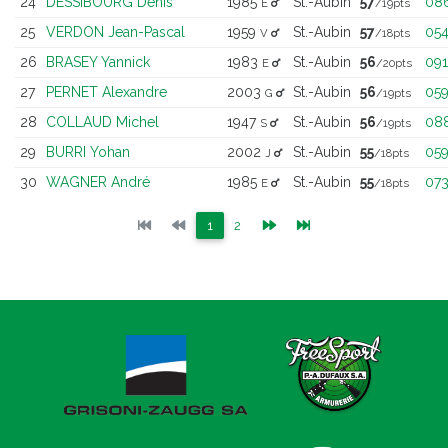
24
DESSIBOURG Denis
1985
St.-Aubin
57
08
E
/19pts
25
VERDON Jean-Pascal
1959
St.-Aubin
57
05
V
/18pts
26
BRASEY Yannick
1983
St.-Aubin
56
091
E
/20pts
27
PERNET Alexandre
2003
St.-Aubin
56
05
G
/19pts
28
COLLAUD Michel
1947
St.-Aubin
56
08
S
/19pts
29
BURRI Yohan
2002
St.-Aubin
55
05
J
/18pts
30
WAGNER André
1985
St.-Aubin
55
07
E
/18pts
(current)
(current)
1
2