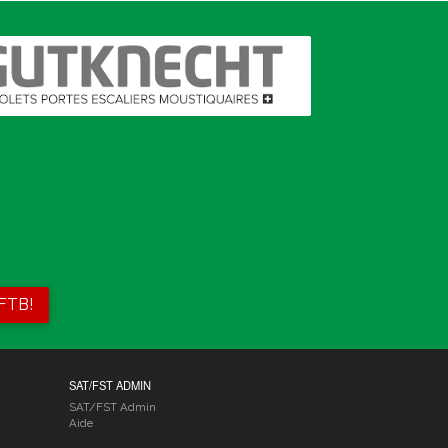
 FTB!
SAT/FST ADMIN
SAT/FST Admin
Aide