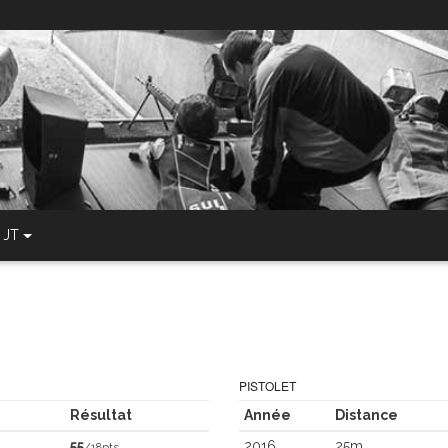
JT
PISTOLET
Résultat
Année
Distance
55
2016
25m
/18pts