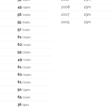
45
2008
25m
/19pts
56
2007
25m
/22pts
55
2005
25m
/20pts
57
/21pts
61
/20pts
62
/21pts
59
/20pts
49
/17pts
61
/22pts
60
/20pts
61
/22pts
50
/19pts
65
/21pts
36
/9pts