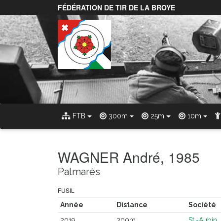
FÉDÉRATION DE TIR DE LA BROYE
FTB
300m
25m
10m
WAGNER André, 1985
Palmarès
FUSIL
Année
Distance
Société
2019
300m
St.-Aubin