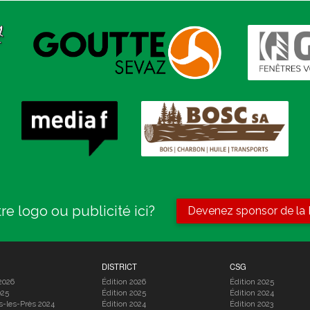
re logo ou publicité ici?
Devenez sponsor de la
DISTRICT
CSG
2026
Édition 2026
Édition 2025
025
Édition 2025
Édition 2024
s-les-Près 2024
Édition 2024
Édition 2023