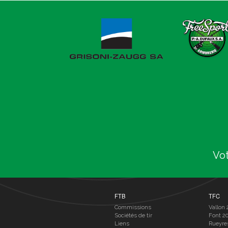
Vot
FTB
TFC
Commissions
Vallon 
Sociétés de tir
Font 2
Liens
Rueyre