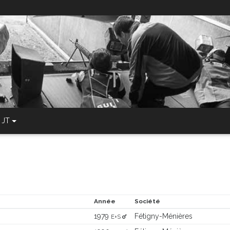
JT
Année
Société
1979
Fétigny-Ménières
E+S