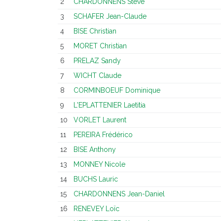
2
CHARDONNENS Steve
3
SCHAFER Jean-Claude
4
BISE Christian
5
MORET Christian
6
PRELAZ Sandy
7
WICHT Claude
8
CORMINBOEUF Dominique
9
L'EPLATTENIER Laetitia
10
VORLET Laurent
11
PEREIRA Frédérico
12
BISE Anthony
13
MONNEY Nicole
14
BUCHS Lauric
15
CHARDONNENS Jean-Daniel
16
RENEVEY Loïc