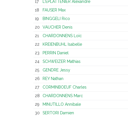
17
L'EPLATTENIER Alexandre
18
FAUSER Max
19
BINGGELI Rico
20
VAUCHER Denis
21
CHARDONNENS Loïc
22
KREIENBUHL Isabelle
23
PERRIN Daniel
24
SCHWEIZER Mathias
25
GENDRE Jessy
26
REY Nathan
27
CORMINBOEUF Charles
28
CHARDONNENS Marc
29
MINUTILLO Annibale
30
SERTORI Damien