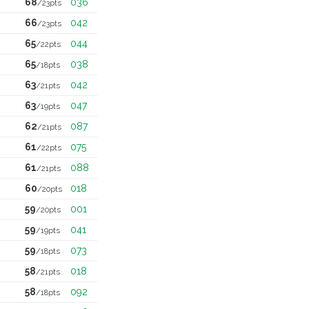
68
036
/23pts
66
042
/23pts
65
044
/22pts
65
038
/18pts
63
042
/21pts
63
047
/19pts
62
087
/21pts
61
075
/22pts
61
088
/21pts
60
018
/20pts
59
001
/20pts
59
041
/19pts
59
073
/18pts
58
018
/21pts
58
092
/18pts