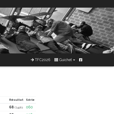
TFC2026
Guichet
Résultat
Série
68
060
/24pts