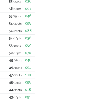
57
036
/19pts
56
001
/18pts
55
046
/19pts
54
098
/20pts
54
088
/20pts
54
036
/16pts
53
069
/16pts
50
070
/18pts
49
048
/18pts
49
091
/18pts
47
100
/16pts
45
098
/17pts
44
018
/13pts
43
091
/16pts