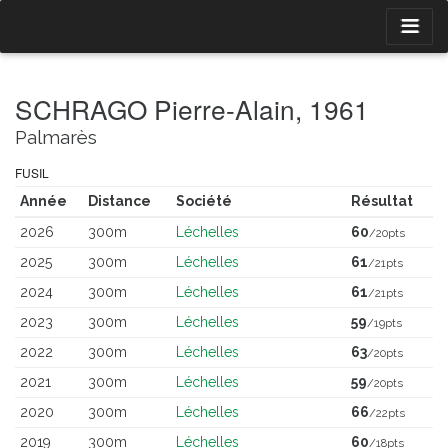
SCHRAGO Pierre-Alain, 1961
Palmarès
FUSIL
Année
Distance
Société
Résultat
2026
300m
Léchelles
60
/20pts
2025
300m
Léchelles
61
/21pts
2024
300m
Léchelles
61
/21pts
2023
300m
Léchelles
59
/19pts
2022
300m
Léchelles
63
/20pts
2021
300m
Léchelles
59
/20pts
2020
300m
Léchelles
66
/22pts
2019
300m
Léchelles
60
/18pts