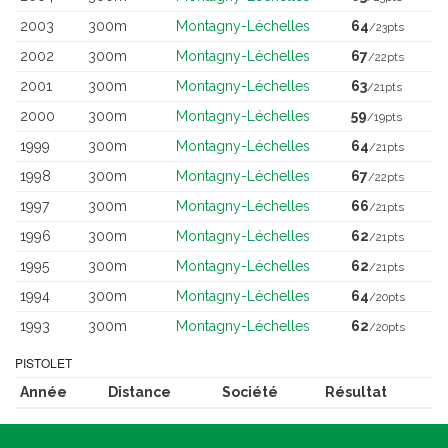
2003
300m
Montagny-Léchelles
64
/23pts
2002
300m
Montagny-Léchelles
67
/22pts
2001
300m
Montagny-Léchelles
63
/21pts
2000
300m
Montagny-Léchelles
59
/19pts
1999
300m
Montagny-Léchelles
64
/21pts
1998
300m
Montagny-Léchelles
67
/22pts
1997
300m
Montagny-Léchelles
66
/21pts
1996
300m
Montagny-Léchelles
62
/21pts
1995
300m
Montagny-Léchelles
62
/21pts
1994
300m
Montagny-Léchelles
64
/20pts
1993
300m
Montagny-Léchelles
62
/20pts
PISTOLET
Année
Distance
Société
Résultat