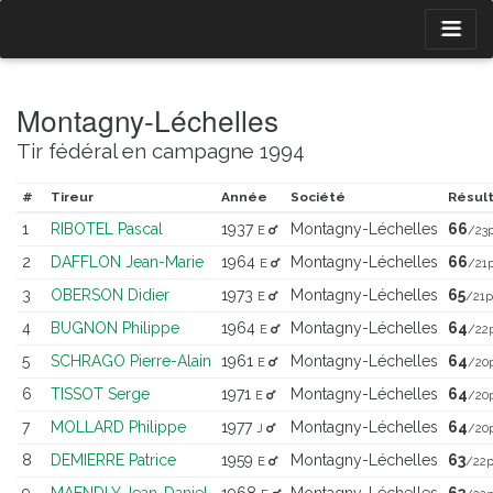
Montagny-Léchelles
Tir fédéral en campagne 1994
#
Tireur
Année
Société
Résul
1
RIBOTEL Pascal
1937
Montagny-Léchelles
66
E
/23p
2
DAFFLON Jean-Marie
1964
Montagny-Léchelles
66
E
/21p
3
OBERSON Didier
1973
Montagny-Léchelles
65
E
/21p
4
BUGNON Philippe
1964
Montagny-Léchelles
64
E
/22
5
SCHRAGO Pierre-Alain
1961
Montagny-Léchelles
64
E
/20
6
TISSOT Serge
1971
Montagny-Léchelles
64
E
/20
7
MOLLARD Philippe
1977
Montagny-Léchelles
64
J
/20
8
DEMIERRE Patrice
1959
Montagny-Léchelles
63
E
/22p
9
MAENDLY Jean-Daniel
1968
Montagny-Léchelles
63