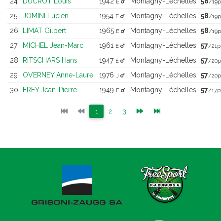
24
DUCROT Louis
1942
Montagny-Léchelles
58
E
/19p
25
JOMINI Lucien
1954
Montagny-Léchelles
58
E
/19p
26
LIMAT Gilbert
1965
Montagny-Léchelles
58
E
/19p
27
MICHEL Jean-Marc
1961
Montagny-Léchelles
57
E
/21p
28
RITSCHARS Hans
1947
Montagny-Léchelles
57
E
/20p
29
OVERNEY Anne-Laure
1976
Montagny-Léchelles
57
J
/20p
30
FREY Jean-Pierre
1949
Montagny-Léchelles
57
E
/17p
(current)
(current)
(current)
1
2
3