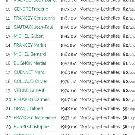
E
/22p
10
GENDRE Frédéric
1973
Montagny-Léchelles
62
E
/22
11
FRANCEY Christophe
1967
Montagny-Léchelles
62
E
/21p
12
SAUTAUX Jean-Paul
1950
Montagny-Léchelles
62
E
/20
13
MICHEL Gilbert
1942
Montagny-Léchelles
62
E
/19p
14
FRANCEY Marius
1951
Montagny-Léchelles
62
E
/19p
15
MICHEL Bernard
1962
Montagny-Léchelles
62
E
/19p
16
BUGNON Martial
1957
Montagny-Léchelles
61
E
/20p
17
CUENNET Marc
1963
Montagny-Léchelles
60
E
/22
18
COLLAUD Olivier
1976
Montagny-Léchelles
60
J
/20
19
VIENNE Laurent
1974
Montagny-Léchelles
60
J
/20
20
RIEDWEG Carmen
1967
Montagny-Léchelles
60
D
/19p
21
GRAND Gilbert
1948
Montagny-Léchelles
59
E
/18p
22
FRANCEY Jean-Pierre
1937
Montagny-Léchelles
58
E
/20p
23
BURRI Christophe
1969
Montagny-Léchelles
58
E
/20p