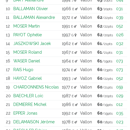
J
/20pts
10
BALLAMAN Olivier
1966
Vallon
63
031
E
/20pts
11
BALLAMAN Alexandre
1972
Vallon
62
039
E
/22pts
12
MOSER Martin
1991
Vallon
62
052
E
/22pts
13
PAYOT Ophélie
1997
Vallon
62
026
G
/20pts
14
JASZKOWSKI Jacek
1962
Vallon
61
032
E
/21pts
15
MOSER Roland
1967
Vallon
61
031
E
/21pts
16
WASER Daniel
1964
Vallon
61
073
E
/19pts
17
RAIS Hugo
1974
Vallon
60
073
E
/23pts
18
HAYOZ Gabriel
1993
Vallon
60
052
J
/22pts
19
CHARDONNENS Nicolas
1977
Vallon
60
059
E
/21pts
20
BAECHLER Loïc
1987
Vallon
60
029
E
/20pts
21
DEMIERRE Michel
1986
Vallon
60
012
E
/19pts
22
EPPER Jonas
1992
Vallon
60
035
E
/19pts
23
DELAMAISON Jérôme
1978
Vallon
60
023
E
/18pts