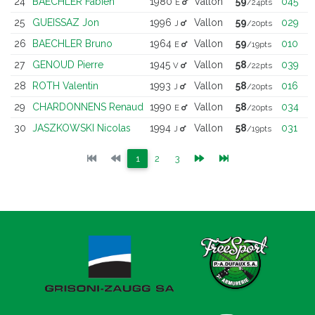
24
BAECHLER Fabien
1980
Vallon
59
045
E
/24pts
25
GUEISSAZ Jon
1996
Vallon
59
029
J
/20pts
26
BAECHLER Bruno
1964
Vallon
59
010
E
/19pts
27
GENOUD Pierre
1945
Vallon
58
039
V
/22pts
28
ROTH Valentin
1993
Vallon
58
016
J
/20pts
29
CHARDONNENS Renaud
1990
Vallon
58
034
E
/20pts
30
JASZKOWSKI Nicolas
1994
Vallon
58
031
J
/19pts
(current)
(current)
(current)
1
2
3