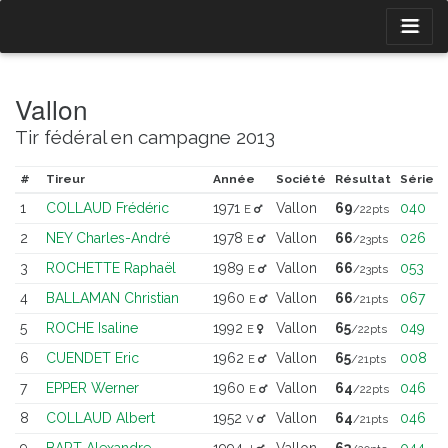
Vallon
Tir fédéral en campagne 2013
#
Tireur
Année
Société
Résultat
Série
1
COLLAUD Frédéric
1971
Vallon
69
040
E
/22pts
2
NEY Charles-André
1978
Vallon
66
026
E
/23pts
3
ROCHETTE Raphaël
1989
Vallon
66
053
E
/23pts
4
BALLAMAN Christian
1960
Vallon
66
067
E
/21pts
5
ROCHE Isaline
1992
Vallon
65
049
E
/22pts
6
CUENDET Eric
1962
Vallon
65
008
E
/21pts
7
EPPER Werner
1960
Vallon
64
046
E
/22pts
8
COLLAUD Albert
1952
Vallon
64
046
V
/21pts
9
BART Alexandre
1994
Vallon
63
044